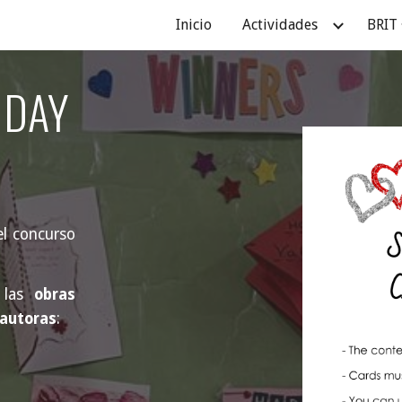
Inicio
Actividades
BRIT 
ip to main content
Skip to navigat
 DAY
l concurso
r
las
obras
autoras
: