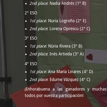
2nd place
:
Nadia Andrés (1º B)
2º ESO
1st place
:
Nuria Logroño (2º E)
2nd place
:
Lorena Oprescu (2º C)
3º ESO
1st place
: Nùria Rivera (3º B)
2nd place
:
Inés Artieda (3º A)
4º ESO
1st place
:
Ana María Linares (4º D)
2nd place
: Edurne Vázquez (4º C)
¡Enhorabuena a l
a
s ganadores y muchas
todos por vuestra participación!