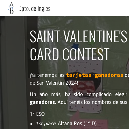
Dpto. de Inglés
Sk
SAINT VALENTINE'S
CARD CONTEST
tarjetas ganadoras
¡Ya tenemos las
de
de San Valentín 202
4
!
Un año más,
ha sido
complicado
elegi
ganador
a
s
.
Aquí tenéis los nombres de
sus
1º ESO
1st place
:
Aitana Ros (1º D)